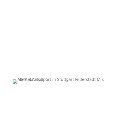
Erfahre mehr über Selbstverteidigung für Kinder ab
7 Jahren. Klicke unten auf den Button und du
bekommst die Informationen die du haben
möchtest.
Erfahre mehr über MMA Sport. Klicke unten auf den
Button und du bekommst die Informationen die du
haben möchtest.