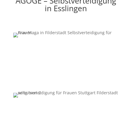
AGOGE – Selbstverteidigung
in Esslingen
Erfahre mehr über Selbstverteidigung bei AGOGE
Winnenden. Klicke unten auf den Button und du
bekommst die Informationen die du haben
möchtest.
Erfahre mehr über Kung Fu bei AGOGE Winnenden.
Klicke unten auf den Button und du bekommst die
Informationen die du haben möchtes